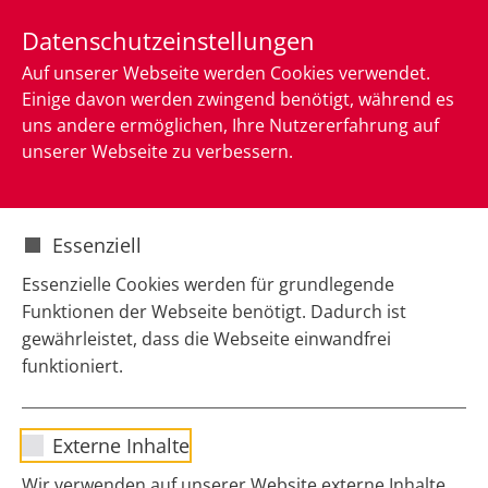
Skip to main content
Kontakt
Datenschutzeinstellungen
Auf unserer Webseite werden Cookies verwendet.
Einige davon werden zwingend benötigt, während es
uns andere ermöglichen, Ihre Nutzererfahrung auf
unserer Webseite zu verbessern.
You are here:
AIDS-NRW
INFOTHEK
NEWSLETTER
Essenziell
Newsletter
Essenzielle Cookies werden für grundlegende
der AG Aidsprävention -
Funktionen der Webseite benötigt. Dadurch ist
HIV/STI in NRW
gewährleistet, dass die Webseite einwandfrei
funktioniert.
Hier finden Sie die Newsletter der AG Aidsprävention -
HIV/STI in NRW. Aufgrund technischer Umstellungen,
Name
cookie_optin
ist es derzeit nicht machbar, Newsletter die vor 2026
Externe Inhalte
erschienen sind, hier zu veröffentlichen.
Sgalinski Cookie Opt-In/Consent für
Wir verwenden auf unserer Website externe Inhalte,
Anbieter